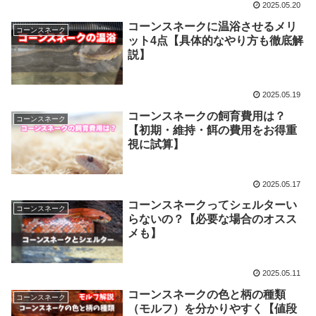
2025.05.20
コーンスネークに温浴させるメリ
コーンスネーク
ット4点【具体的なやり方も徹底解
説】
2025.05.19
コーンスネークの飼育費用は？
コーンスネーク
【初期・維持・餌の費用をお得重
視に試算】
2025.05.17
コーンスネークってシェルターい
コーンスネーク
らないの？【必要な場合のオスス
メも】
2025.05.11
コーンスネークの色と柄の種類
コーンスネーク
（モルフ）を分かりやすく【値段