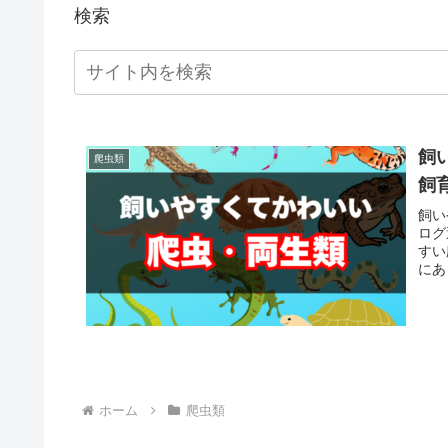
検索
飼
爬虫類
飼
飼い
ログ
すい
にあ
下さ
ホーム
爬虫類