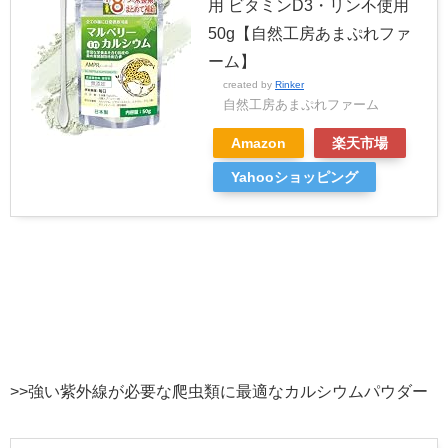
用 ビタミンD3・リン不使用
50g【自然工房あまぷれファ
ーム】
created by
Rinker
自然工房あまぷれファーム
Amazon
楽天市場
Yahooショッピング
>>強い紫外線が必要な爬虫類に最適なカルシウムパウダー