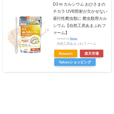
D3 in カルシウム おひさまの
チカラ UVB照射が欠かせない
昼行性爬虫類に 爬虫類用カル
シウム【自然工房あまぷれフ
ァーム】
created by
Rinker
自然工房あまぷれファーム
Amazon
楽天市場
Yahooショッピング