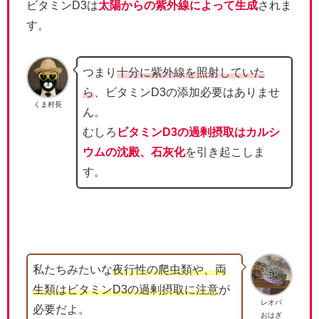
ビタミンD3は
太陽からの紫外線によって生成
されま
す。
つまり
十分に紫外線を照射していた
ら
、ビタミンD3の添加必要はありませ
くま村長
ん。
むしろ
ビタミンD3の過剰摂取はカルシ
ウムの沈殿、石灰化
を引き起こしま
す。
私たちみたいな
夜行性の爬虫類や、両
生類はビタミンD3の過剰摂取に注意
が
レオパ
必要だよ。
おはぎ