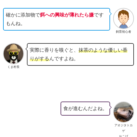
確かに添加物で
餌への興味が薄れたら嫌
です
もんね。
飼育初心者
実際に香りを嗅ぐと、
抹茶のような優しい香
りがする
んですよね。
くま村長
食が進むんだよね。
アオジタトカ
ゲ
おこげ