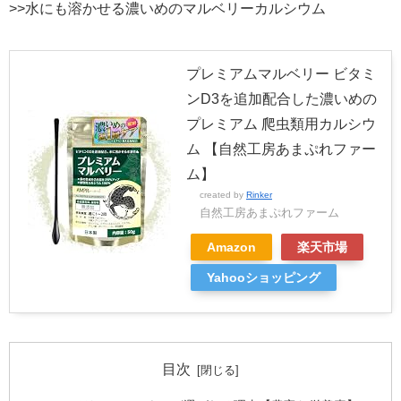
>>水にも溶かせる濃いめのマルベリーカルシウム
プレミアムマルベリー ビタミ
ンD3を追加配合した濃いめの
プレミアム 爬虫類用カルシウ
ム 【自然工房あまぷれファー
ム】
created by
Rinker
自然工房あまぷれファーム
Amazon
楽天市場
Yahooショッピング
目次