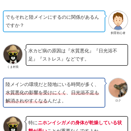
でもそれと陸メインにするのに関係があるん
ですか？
飼育初心者
水カビ病の原因は『水質悪化』『日光浴不
足』『ストレス』などです。
くま村長
陸メインの環境だと陸地にいる時間が多く、
水質悪化の影響を受けにくく
、
日光浴不足も
解消されやすくなる
んだよ。
ロク
特に
ニホンイシガメの身体が乾燥している状
態が長い
ことが重要なんですよね。