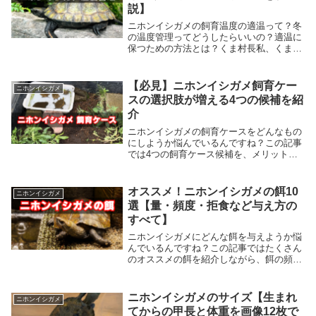
説】
ニホンイシガメの飼育温度の適温って？冬
の温度管理ってどうしたらいいの？適温に
保つための方法とは？くま村長私、くま村
長。・愛玩動物飼養管理士2級の資格認定
を受けています。・YouTubeチャンネル 登
録者2000人突破しました。当ブログは実
【必見】ニホンイシガメ飼育ケー
ニホンイシガメ
際...
スの選択肢が増える4つの候補を紹
介
ニホンイシガメの飼育ケースをどんなもの
にしようか悩んでいるんですね？この記事
では4つの飼育ケース候補を、メリット・
デメリットとともに提案していく試みで
す。この記事を読めばニホンイシガメの飼
育ケース選びの選択肢が広がります。読み
オススメ！ニホンイシガメの餌10
ニホンイシガメ
進めて確認してみて下さい。
選【量・頻度・拒食など与え方の
すべて】
ニホンイシガメにどんな餌を与えようか悩
んでいるんですね？この記事ではたくさん
のオススメの餌を紹介しながら、餌の頻度
や量などの与え方を詳しく解説していま
す。飼育の基本である餌やりは重要です。
この記事を読んで適切な飼育を目指してみ
ニホンイシガメのサイズ【生まれ
ニホンイシガメ
て下さい。読み進めて確認してみて下しさ
てからの甲長と体重を画像12枚で
い。