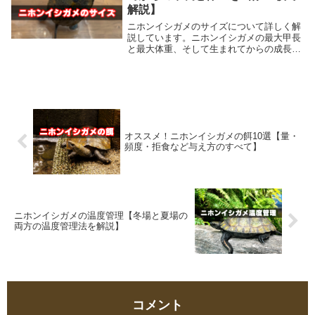
解説】
ニホンイシガメのサイズについて詳しく解
説しています。ニホンイシガメの最大甲長
と最大体重、そして生まれてからの成長曲
線を細かく画像を交えて解説していきま
す。ニホンイシガメの目安となる大きさが
分かれば、飼育の助けとなります。読み進
めて確認してみて下さい。
オススメ！ニホンイシガメの餌10選【量・
頻度・拒食など与え方のすべて】
ニホンイシガメの温度管理【冬場と夏場の
両方の温度管理法を解説】
コメント