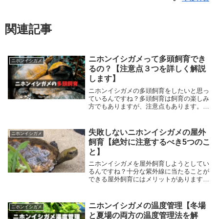
関連記事
ニホンイシガメって多頭飼育でき
ニホンイシガメ
るの？【注意点３つを詳しく解説
します】
ニホンイシガメの多頭飼育をしたいと思っ
ているんですね？多頭飼育は飼育の楽しみ
方でもありますが、注意点もあります。こ
の記事では3つの注意点を挙げて、具体的
に解決策を明示しています。ニホンイシガ
メの飼育をもっと楽しくより良くするため
失敗しないニホンイシガメの屋外
ニホンイシガメ
の取り組みです。読み進めて確認してみて
飼育【絶対に注意するべき5つのこ
下さい。
と】
ニホンイシガメを屋外飼育しようとしてい
るんですね？十分な紫外線に当たることが
できる屋外飼育にはメリットがあります。
ただ同時に注意点もあります。この記事で
は、そんな注意点を5つ挙げ、その対策を
明示しています。屋外飼育の参考にある記
ニホンイシガメの温度管理【冬場
ニホンイシガメ
事なので、読み進めて確認してみて下さ
と夏場の両方の温度管理法を解
い。