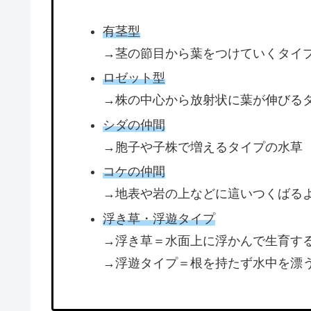
有茎型
→茎の節目から葉をつけていくタイ
ロゼット型
→株の中心から放射状に葉が伸びる
シダの仲間
→胞子や子株で増えるタイプの水草
コケの仲間
→地表や岩の上などに這いつくばる
浮き草・浮遊タイプ
→浮き草＝水面上に浮かんで生育す
→浮遊タイプ＝根を持たず水中を漂