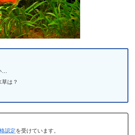
い…
水草は？
格認定
を受けています。