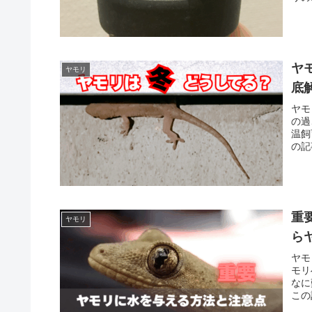
して
ヤ
ヤモリ
底
ヤモ
の過
温飼
の記
下さ
重
ヤモリ
ら
ヤモ
モリ
なに
この
い。