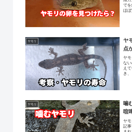
でを
ほぼ
ヤ
ヤモリ
点
ヤモ
ない
えて
き、
て確
噛
ヤモリ
喧
ヤモ
記事
まれ