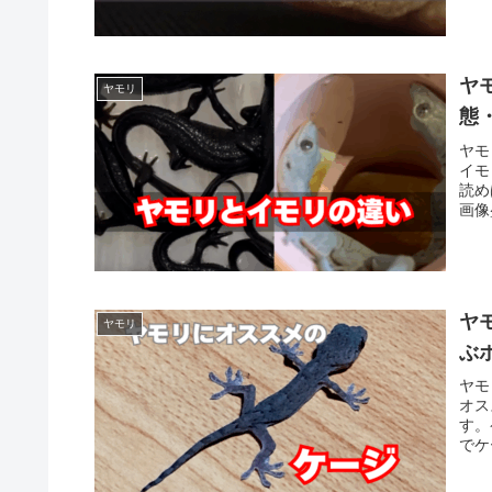
ヤ
ヤモリ
態
ヤモ
イモ
読め
画像
ヤ
ヤモリ
ぶ
ヤモ
オス
す。
でケ
いき