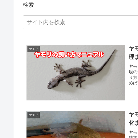
検索
ヤ
ヤモリ
理
ヤモ
境の
り方
めば
す。
ヤ
ヤモリ
化
ヤモ
殖方