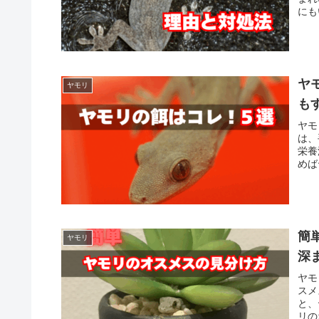
にも
考え
ヤ
ヤモリ
も
ヤモ
は、
栄養
めば
てい
簡
ヤモリ
深
ヤモ
スメ
と、
リの