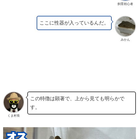
飼育初心者
ここに性器が入っているんだ。
みかん
この特徴は顕著で、上から見ても明らかで
す。
くま村長