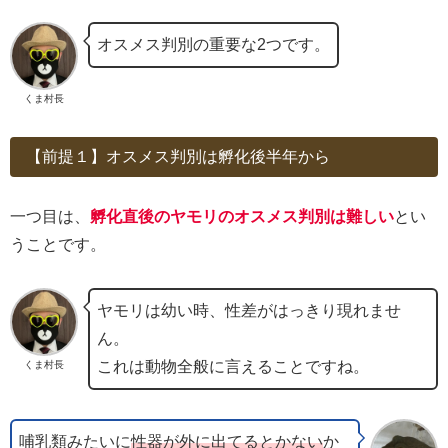
オスメス判別の重要な2つです。
くま村長
【前提１】オスメス判別は孵化後半年から
一つ目は、
孵化直後のヤモリのオスメス判別は難しい
とい
うことです。
ヤモリは幼い時、性差がはっきり現れませ
ん。
これは動物全般に言えることですね。
くま村長
哺乳類みたいに
性器が外に出てるとかない
か