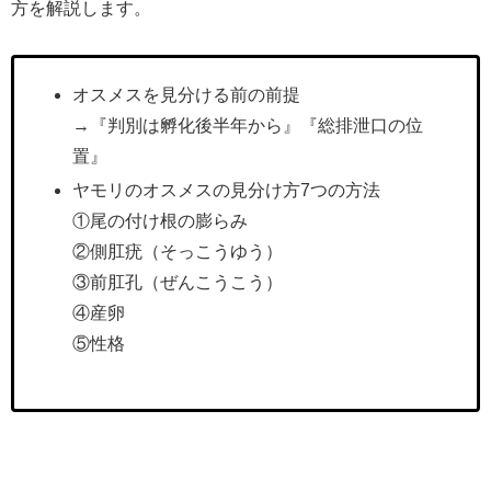
方を解説します。
オスメスを見分ける前の前提
→『判別は孵化後半年から』『総排泄口の位
置』
ヤモリのオスメスの見分け方7つの方法
①尾の付け根の膨らみ
②側肛疣（そっこうゆう）
③前肛孔（ぜんこうこう）
④産卵
⑤性格