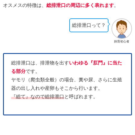
オスメスの特徴は、
総排泄口の周辺に多く表れます
。
総排泄口って？
飼育初心者
総排泄口は、排泄物を出す
いわゆる『肛門』に当た
る部分
です。
ヤモリ（爬虫類全般）の場合、糞や尿、さらに生殖
器の出し入れや産卵もそこから行います。
『総て』なので総排泄口
と呼ばれます。