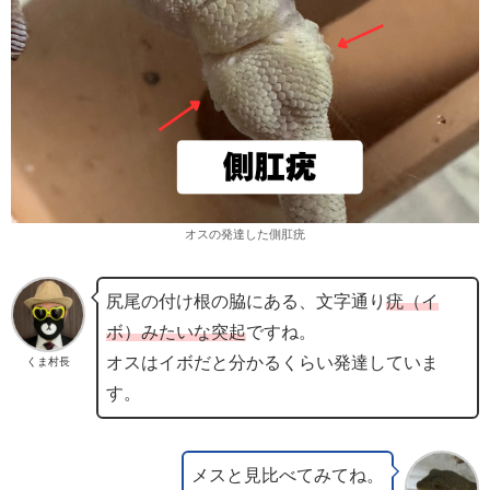
オスの発達した側肛疣
尻尾の付け根の脇にある、文字通り
疣（イ
ボ）みたいな突起
ですね。
オスはイボだと分かるくらい発達していま
くま村長
す。
メスと見比べてみてね。