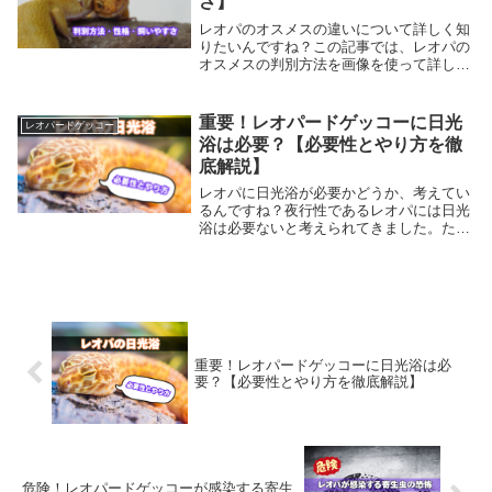
さ】
レオパのオスメスの違いについて詳しく知
りたいんですね？この記事では、レオパの
オスメスの判別方法を画像を使って詳しく
解説し、オスメスの性格の違い、そこから
の飼育のしやすさに言及しています。さら
にオスメスの同居の可能性も考えていま
重要！レオパードゲッコーに日光
レオパードゲッコー
す。読み進めて確認してみて下さい。
浴は必要？【必要性とやり方を徹
底解説】
レオパに日光浴が必要かどうか、考えてい
るんですね？夜行性であるレオパには日光
浴は必要ないと考えられてきました。た
だ、健康に育てるには日光浴による紫外線
の照射は、重要であるとも考えられます。
この記事では、その効果とやり方を詳しく
解説していきます。確認してみて下さい。
重要！レオパードゲッコーに日光浴は必
要？【必要性とやり方を徹底解説】
危険！レオパードゲッコーが感染する寄生