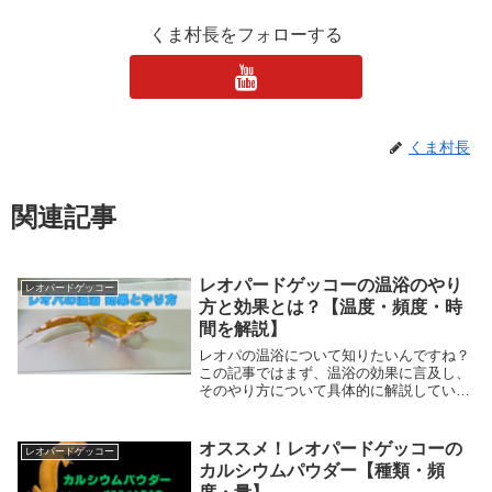
くま村長をフォローする
くま村長
関連記事
レオパードゲッコーの温浴のやり
レオパードゲッコー
方と効果とは？【温度・頻度・時
間を解説】
レオパの温浴について知りたいんですね？
この記事ではまず、温浴の効果に言及し、
そのやり方について具体的に解説していき
ます。温浴はただやればいいというわけで
はありません。この記事を読んで、適切で
安全な温浴のやり方を知ってみて下さい。
オススメ！レオパードゲッコーの
レオパードゲッコー
早速、読み進めてみましょう。
カルシウムパウダー【種類・頻