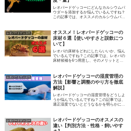
度・量】
レオパードゲッコーにどんなカルシウムパ
ウダーを添加するか悩んでいるんですね？
この記事では、オススメのカルシウムパウ
ダーとその与え方を、詳しく解説していま
す。この記事を読めば、カルシウム添加を
知識と悩みは解決します。読み進めて確認
オススメ！レオパードゲッコーの
レオパードゲッコー
してみて下さい。
床材６選【使いやすさと誤飲につ
いて】
レオパの床材をどれにしたらいいか、悩ん
でいるんですね？この記事では、レオパの
床材候補を6つ用意し、そのメリットとデ
メリットを紹介していきます。この記事を
読んで、レオパの床材の選択肢を増やし、
自分とレオパにあった床材を見つけて下さ
レオパードゲッコーの湿度管理の
レオパードゲッコー
い。早速読んでみましょう。
方法【影響と調整のやり方を徹底
解説】
レオパードゲッコーの湿度管理をどうしよ
うか悩んでいるんですね？この記事では、
適正湿度でないとどうなるかを明らかにし
ながら、高湿度・低湿度の対策を合わせて
解説していきます。この記事を読めば、湿
度調整の重要性とそのやり方がわかりま
レオパードゲッコーのオスメスの
レオパードゲッコー
す。読み進めて確認しみて下さい。
違い【判別方法・性格・飼いやす