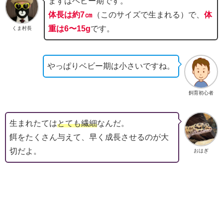
まずはベビー期です。
体長は約7㎝
（このサイズで生まれる）で、
体
重は6〜15g
です。
くま村長
やっぱりベビー期は小さいですね。
飼育初心者
生まれたては
とても繊細
なんだ。
餌をたくさん与えて、早く成長させるのが大
切だよ。
おはぎ