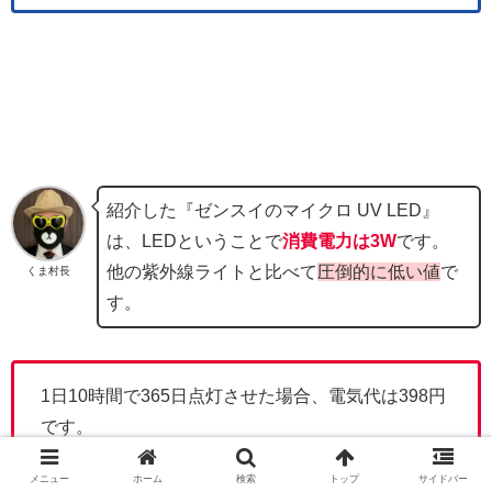
紹介した『ゼンスイのマイクロ UV LED』
は、LEDということで
消費電力は3W
です。
他の紫外線ライトと比べて
圧倒的に低い値
で
くま村長
す。
1日10時間で365日点灯させた場合、電気代は398円
です。
1ヶ月だと約33円ですね。
メニュー
ホーム
検索
トップ
サイドバー
※令和7年7月現在