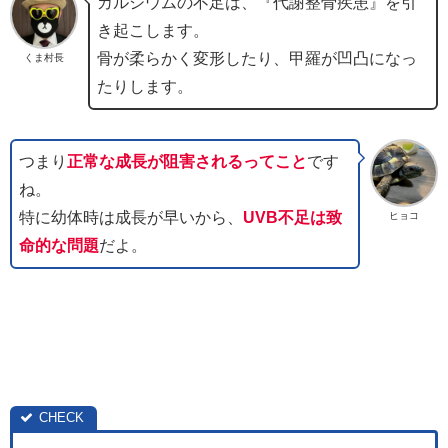
カルシウムの不足は、『代謝整骨疾患』を引
き起こします。
骨が柔らかく変形したり、甲羅が凹凸になっ
くま村長
たりします。
つまり
正常な成長が阻害されるってこと
です
ね。
特に幼体時は成長が早いから、
UVB不足は致
ヒョコ
命的な問題
だよ。