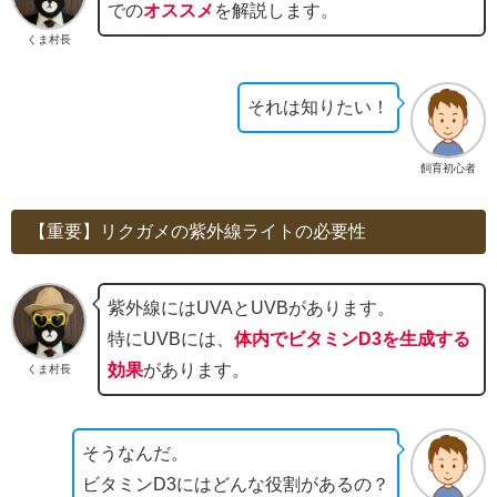
での
オススメ
を解説します。
くま村長
それは知りたい！
飼育初心者
【重要】リクガメの紫外線ライトの必要性
紫外線にはUVAとUVBがあります。
特にUVBには、
体内でビタミンD3を生成する
効果
があります。
くま村長
そうなんだ。
ビタミンD3にはどんな役割があるの？