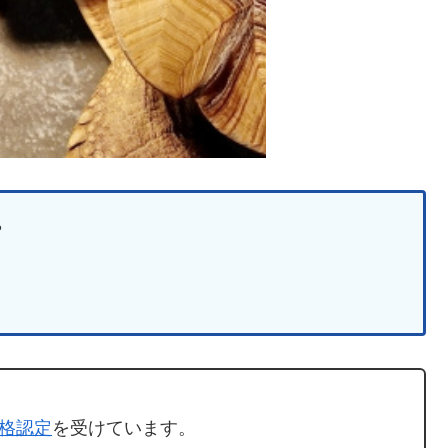
？
格認定
を受けています。