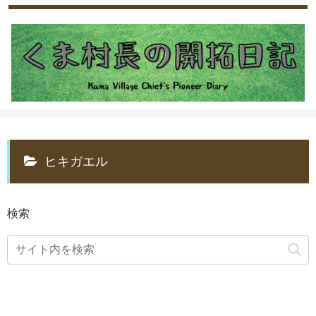
ヒキガエル
検索