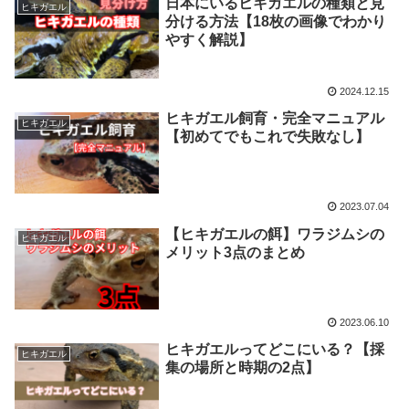
日本にいるヒキガエルの種類と見
ヒキガエル
分ける方法【18枚の画像でわかり
やすく解説】
2024.12.15
ヒキガエル飼育・完全マニュアル
ヒキガエル
【初めてでもこれで失敗なし】
2023.07.04
【ヒキガエルの餌】ワラジムシの
ヒキガエル
メリット3点のまとめ
2023.06.10
ヒキガエルってどこにいる？【採
ヒキガエル
集の場所と時期の2点】