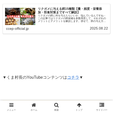
リクガメに与える餌15種類【量・頻度・栄養添
加・拒食対策まですべて解説】
リクガメの餌に何を与えたらいいか、悩んでいるんですね・
この記事ではリクガメの餌候補を多数用意して、それぞれの
メリットとデメリットを解説します。併せて、餌の与え方・
食べなくなった時の対策などを総合的にお話ししています。
この記事を読めば、リクガメの餌で困ることがありません。
2025.08.22
ccep-official.jp
確認してみて下さい。
▼くま村長のYouTubeコンテンツは
コチラ
▼
メニュー
ホーム
検索
トップ
サイドバー