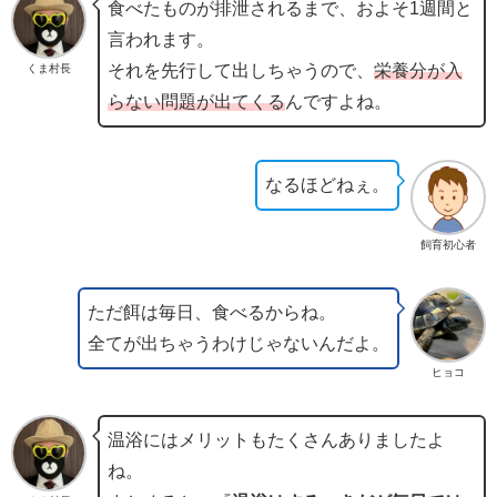
食べたものが排泄されるまで、およそ1週間と
言われます。
それを先行して出しちゃうので、
栄養分が入
くま村長
らない問題が出てくる
んですよね。
なるほどねぇ。
飼育初心者
ただ餌は毎日、食べるからね。
全てが出ちゃうわけじゃないんだよ。
ヒョコ
温浴にはメリットもたくさんありましたよ
ね。