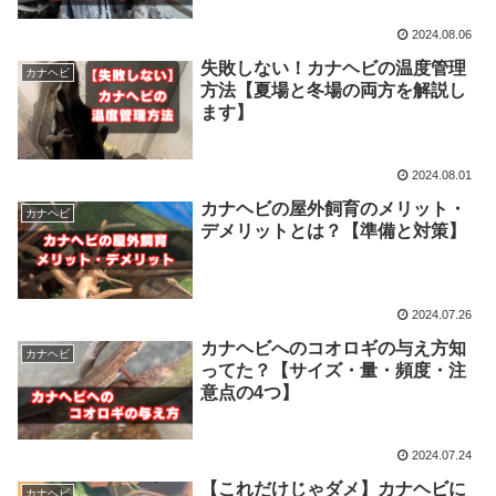
2024.08.06
失敗しない！カナヘビの温度管理
カナヘビ
方法【夏場と冬場の両方を解説し
ます】
2024.08.01
カナヘビの屋外飼育のメリット・
カナヘビ
デメリットとは？【準備と対策】
2024.07.26
カナヘビへのコオロギの与え方知
カナヘビ
ってた？【サイズ・量・頻度・注
意点の4つ】
2024.07.24
【これだけじゃダメ】カナヘビに
カナヘビ