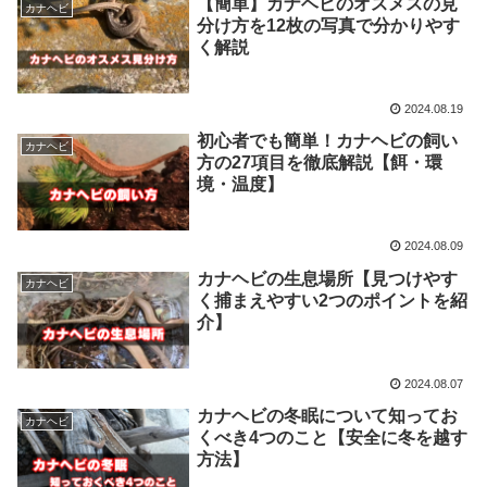
【簡単】カナヘビのオスメスの見
カナヘビ
分け方を12枚の写真で分かりやす
く解説
2024.08.19
初心者でも簡単！カナヘビの飼い
カナヘビ
方の27項目を徹底解説【餌・環
境・温度】
2024.08.09
カナヘビの生息場所【見つけやす
カナヘビ
く捕まえやすい2つのポイントを紹
介】
2024.08.07
カナヘビの冬眠について知ってお
カナヘビ
くべき4つのこと【安全に冬を越す
方法】