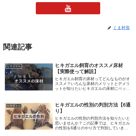
くま村長
関連記事
ヒキガエル飼育のオススメ床材
ヒキガエル
【実際使って解説】
ヒキガエル飼育の床材ってどんなものがオ
ススメ？いろんな床材のメリットとデメリ
ットが知りたいヒキガエルの床材にペット
シーツって使えるの？くま村長私、くま村
長。・愛玩動物飼養管理士2級の資格認定
を受けています。・YouTubeチャンネル 登
ヒキガエルの性別の判別方法【6通
ヒキガエル
録者...
り】
ヒキガエルの性別の判別方法を知りたいと
思いませんか？この記事では、ヒキガエル
の性別を6通りのやり方で判別していきま
す。これらを駆使すれば、ヒキガエルの性