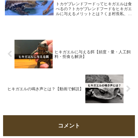
トカゲブレンドフードってヒキガエルは食
べるの？トカゲブレンドフードをヒキガエ
ルに与えるメリットとは？くま村長私、く
ま村長。・愛玩動物飼養管理士2級の資格
認定を受けています。・YouTubeチャンネ
ル 登録者2000人突破しました。当ブログ
は...
ヒキガエルに与える餌【頻度・量・人工飼
料・拒食も解決】
ヒキガエルの鳴き声とは？【動画で解説】
コメント