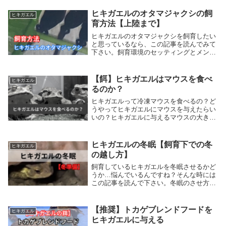
別は確実にわかることでしょう。生態とと
もに知ることで、ヒキガエルの飼育がさら
ヒキガエルのオタマジャクシの飼
ヒキガエル
に広がるでしょう。
育方法【上陸まで】
ヒキガエルのオタマジャクシを飼育したい
と思っているなら、この記事を読んでみて
下さい。飼育環境のセッティングとメンテ
ナンスとエサについて解説しています。さ
らには上陸までの様子を動画でも解説して
います。これを読めば、ヒキガエルのオタ
【餌】ヒキガエルはマウスを食べ
ヒキガエル
マジャクシで困ることはありません。
るのか？
ヒキガエルって冷凍マウスを食べるの？ど
うやってヒキガエルにマウスを与えたらい
いの？ヒキガエルに与えるマウスの大きさ
は？くま村長私、くま村長。・愛玩動物飼
養管理士2級の資格認定を受けていま
す。・YouTubeチャンネル 登録者2000人
ヒキガエルの冬眠【飼育下での冬
ヒキガエル
突破し...
の越し方】
飼育しているヒキガエルを冬眠させるかど
うか…悩んでいるんですね？そんな時には
この記事を読んで下さい。冬眠のさせ方を
冬眠をさせない飼育の仕方をまとめていま
す。冬眠は危険が伴います。失敗しないや
り方をまとめました。この記事を読むこと
【推奨】トカゲブレンドフードを
ヒキガエル
で、ヒキガエル飼育の冬の悩みは解決で
ヒキガエルに与える
す。