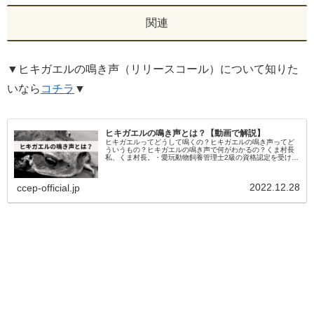
関連
▼ヒキガエルの鳴き声（リリースコール）について知りた
いなら
コチラ
▼
ヒキガエルの鳴き声とは？【動画で解説】
ヒキガエルってどうして鳴くの？ヒキガエルの鳴き声ってど
ういうもの？ヒキガエルの鳴き声で何がわかるの？くま村長
私、くま村長。・愛玩動物飼養管理士2級の資格認定を受けて
います。・YouTubeチャンネル 登録者2000人突破しまし
た。当ブログは...
2022.12.28
ccep-official.jp