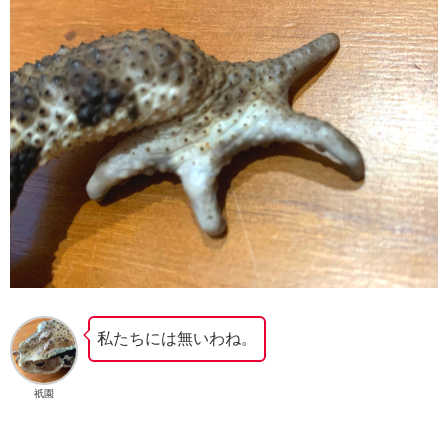
私たちには無いわね。
祇園