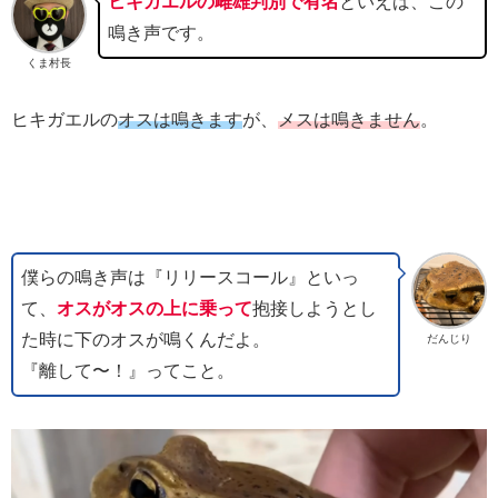
ヒキガエルの雌雄判別で有名
といえば、この
鳴き声です。
くま村長
ヒキガエルの
オスは鳴きます
が、
メスは鳴きません
。
僕らの鳴き声は『リリースコール』といっ
て、
オスがオスの上に乗って
抱接しようとし
た時に下のオスが鳴くんだよ。
だんじり
『離して〜！』ってこと。