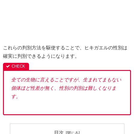
これらの判別方法を駆使することで、ヒキガエルの性別は
確実に判別できるようになります。
全ての生物に言えることですが、生まれてまもない
個体ほど性差が無く、性別の判別は難しくなりま
す。
目次