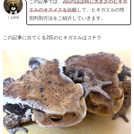
この記事では、
2匹のほぼ同じ大きさのヒキガ
エルのオスメスを比較
して、ヒキガエルの性
別判別方法をご紹介していきます。
くま村長
この記事に出てくる2匹のヒキガエルはコチラ