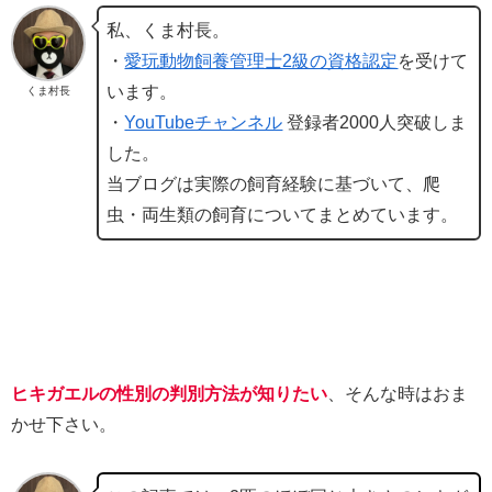
私、くま村長。
・
愛玩動物飼養管理士2級の資格認定
を受けて
います。
くま村長
・
YouTubeチャンネル
登録者2000人突破しま
した。
当ブログは実際の飼育経験に基づいて、爬
虫・両生類の飼育についてまとめています。
ヒキガエルの性別の判別方法が知りたい
、そんな時はおま
かせ下さい。