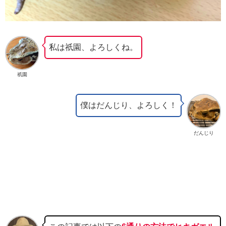
私は祇園、よろしくね。
祇園
僕はだんじり、よろしく！
だんじり