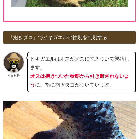
『抱きダコ』でヒキガエルの性別を判別する
ヒキガエルはオスがメスに抱きついて繁殖し
ます。
オスは抱きついた状態から引き離されないよ
くま村長
う
に、指に抱きダコがついています。