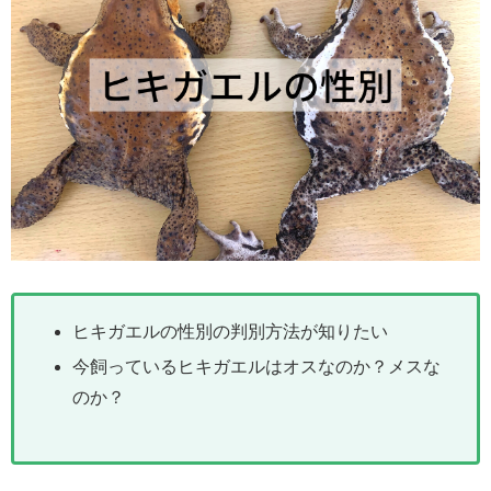
ヒキガエルの性別の判別方法が知りたい
今飼っているヒキガエルはオスなのか？メスな
のか？