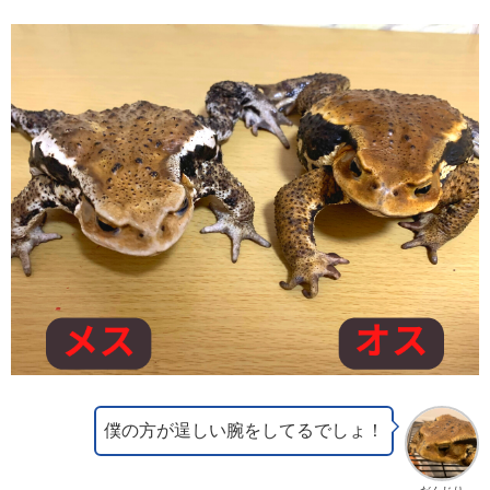
僕の方が逞しい腕をしてるでしょ！