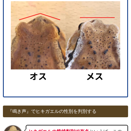
『鳴き声』でヒキガエルの性別を判別する