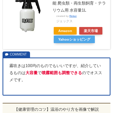
能 爬虫類・両生類飼育・テラ
リウム用 水容量1L
created by
Rinker
ジェックス
Amazon
楽天市場
Yahooショッピング
霧吹きは100均のものでもいいですが、紹介してい
るものは
大容量
で
噴霧範囲も調整できる
のでオスス
メです。
【健康管理のコツ】温浴のやり方を画像で解説