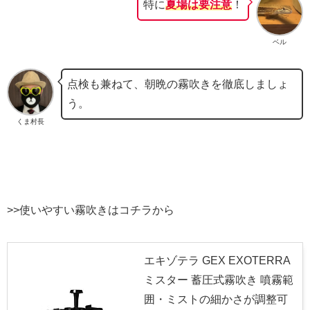
特に
夏場は要注意
！
ベル
点検も兼ねて、朝晩の霧吹きを徹底しましょ
う。
くま村長
>>使いやすい霧吹きはコチラから
エキゾテラ GEX EXOTERRA
ミスター 蓄圧式霧吹き 噴霧範
囲・ミストの細かさが調整可