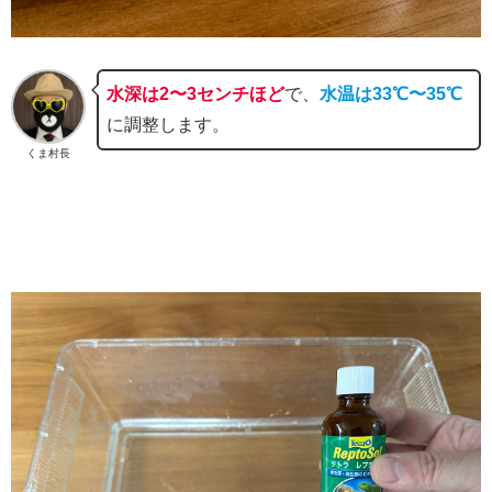
水深は2〜3センチほど
で、
水温は33℃〜35℃
に調整します。
くま村長